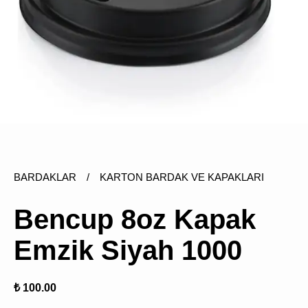
ÜRÜN
BULUNMUY
BARDAKLAR
/
KARTON BARDAK VE KAPAKLARI
K
v
v
Bencup 8oz Kapak
k
k
Emzik Siyah 1000
s
a
h
₺ 100.00