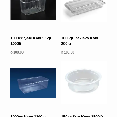
1000cc Şale Kabı 9,5gr
1000gr Baklava Kabı
1000li
200lü
₺ 100.00
₺ 100.00
1000gr Kase 1200lü -
150cc Sup Kase 2800lü