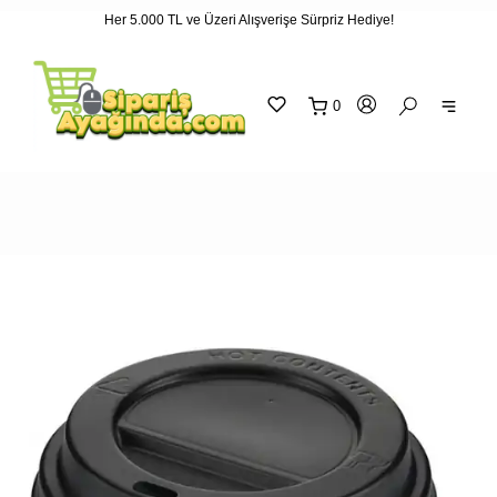
Her 5.000 TL ve Üzeri Alışverişe Sürpriz Hediye!
"
"
0
sepetin
eklene
SEPETİNİZ