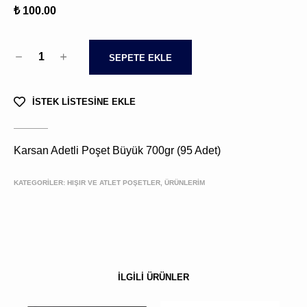
₺ 100.00
1
SEPETE EKLE
İSTEK LİSTESİNE EKLE
Karsan Adetli Poşet Büyük 700gr (95 Adet)
KATEGORİLER:
HIŞIR VE ATLET POŞETLER, ÜRÜNLERIM
İLGİLİ ÜRÜNLER