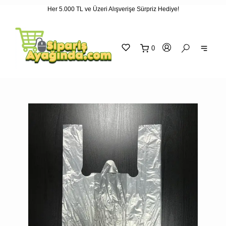
Her 5.000 TL ve Üzeri Alışverişe Sürpriz Hediye!
"
"
0
sepetin
eklene
SEPETİNİZ