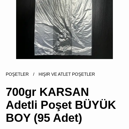
ÜRÜN
BULUNMUY
POŞETLER
/
HIŞIR VE ATLET POŞETLER
K
v
v
700gr KARSAN
k
k
Adetli Poşet BÜYÜK
s
a
h
BOY (95 Adet)