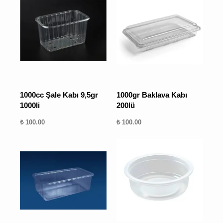
1000cc Şale Kabı 9,5gr
1000gr Baklava Kabı
1000li
200lü
₺ 100.00
₺ 100.00