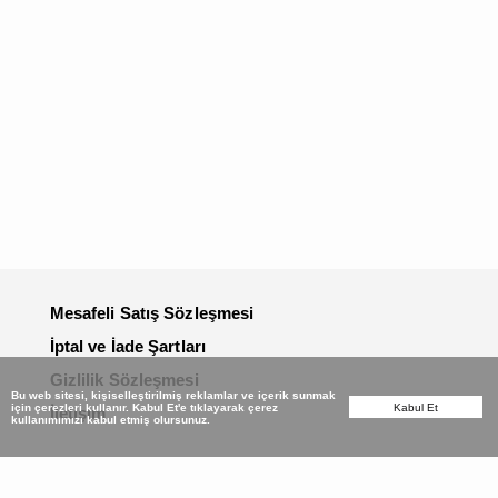
Mesafeli Satış Sözleşmesi
İptal ve İade Şartları
Gizlilik Sözleşmesi
Bu web sitesi, kişiselleştirilmiş reklamlar ve içerik sunmak
için çerezleri kullanır. Kabul Et'e tıklayarak çerez
Kabul Et
İletişim
kullanımımızı kabul etmiş olursunuz.
ÖNCELİĞİMİZ SİZSİNİZ...