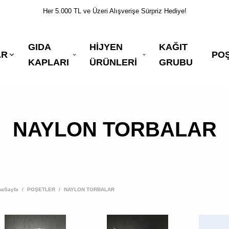
Her 5.000 TL ve Üzeri Alışverişe Sürpriz Hediye!
GIDA
HİJYEN
KAĞIT
AR
PO
KAPLARI
ÜRÜNLERİ
GRUBU
NAYLON TORBALAR
naSayfa
/
POŞETLER
/
NAYLON TORBALAR