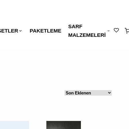
SARF
"
"
ŞETLER
PAKETLEME
sepetin
MALZEMELERİ
eklene
SEPETİNİZDE
ÜRÜN