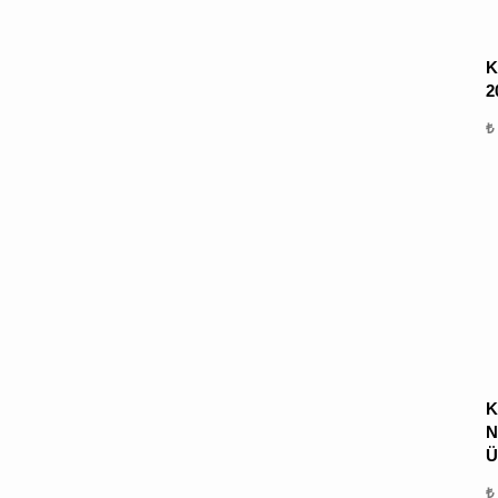
K
2
₺
K
N
Ü
₺