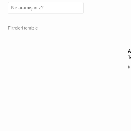
Filtreleri temizle
A
T
₺