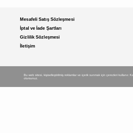
Mesafeli Satış Sözleşmesi
İptal ve İade Şartları
Gizlilik Sözleşmesi
İletişim
Bu web sitesi, kişiselleştirilmiş reklamlar ve içerik sunmak için çerezleri kullanır.
olursunuz.