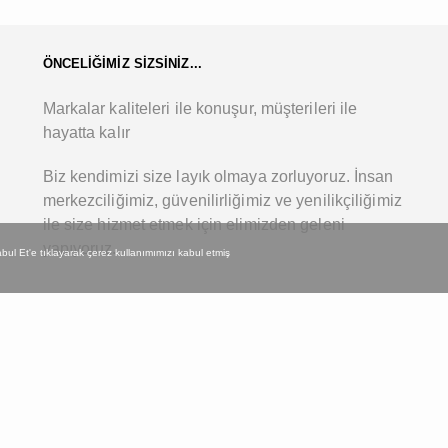
ÖNCELİĞİMİZ SİZSİNİZ...
Markalar kaliteleri ile konuşur, müşterileri ile
hayatta kalır
Biz kendimizi size layık olmaya zorluyoruz. İnsan
merkezciliğimiz, güvenilirliğimiz ve yenilikçiliğimiz
ile size hizmet etmek için elimizden geleni
yapıyoruz.
 Kabul Et'e tıklayarak çerez kullanımımızı kabul etmiş