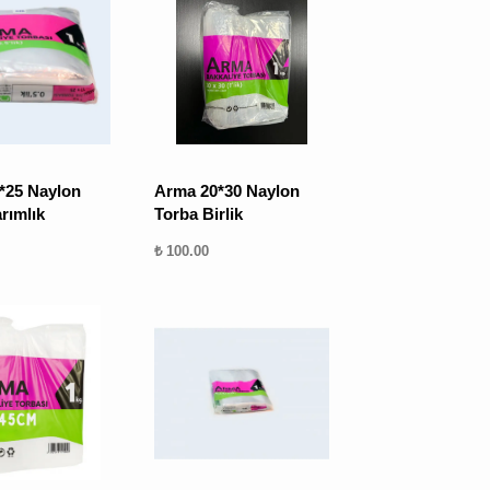
BULUNMUYOR.
*25 Naylon
Arma 20*30 Naylon
rımlık
Torba Birlik
₺ 100.00
Kargo,
vergi
ve
kupon
kodları
sonraki
aşamada
hesaplanacak