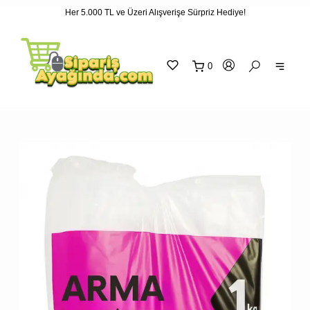
Her 5.000 TL ve Üzeri Alışverişe Sürpriz Hediye!
"
"
0
sepetin
eklene
SEPETİNİZ