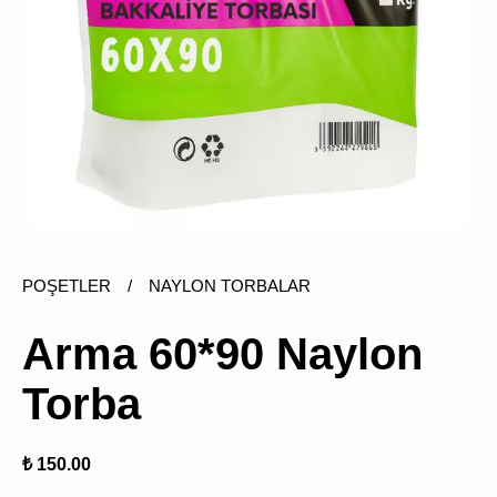
ÜRÜN
BULUNMUY
POŞETLER
/
NAYLON TORBALAR
K
v
v
Arma 60*90 Naylon
k
k
Torba
s
a
h
₺ 150.00