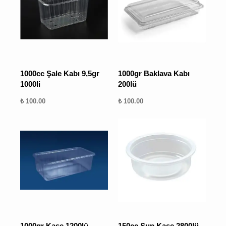
1000cc Şale Kabı 9,5gr
1000gr Baklava Kabı
1000li
200lü
₺ 100.00
₺ 100.00
1000gr Kase 1200lü -
150cc Sup Kase 2800lü