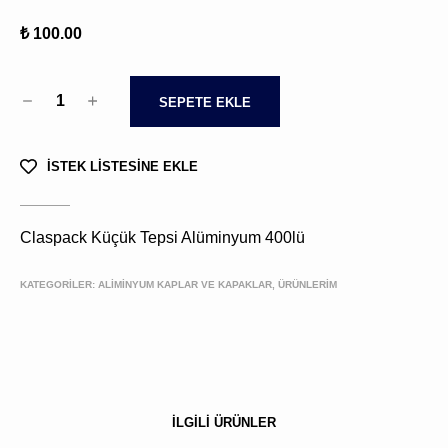
₺ 100.00
1
SEPETE EKLE
İSTEK LİSTESİNE EKLE
Claspack Küçük Tepsi Alüminyum 400lü
KATEGORİLER:
ALİMİNYUM KAPLAR VE KAPAKLAR, ÜRÜNLERIM
İLGİLİ ÜRÜNLER