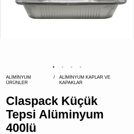
ÜRÜN
BULUNMUY
ALİMİNYUM
/
ALİMİNYUM KAPLAR VE
K
ÜRÜNLER
KAPAKLAR
v
v
k
Claspack Küçük
k
s
Tepsi Alüminyum
a
h
400lü