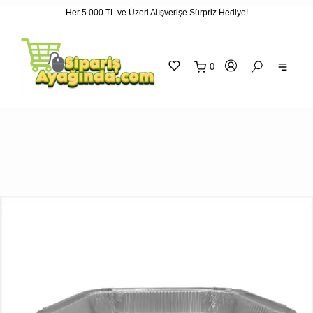
Her 5.000 TL ve Üzeri Alışverişe Sürpriz Hediye!
"
"
0
sepetin
eklene
SEPETİNİZ