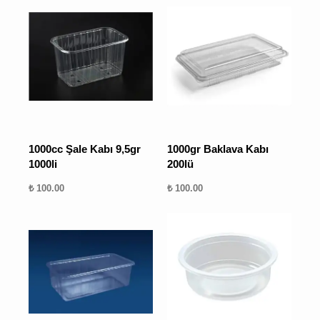
1000cc Şale Kabı 9,5gr
1000gr Baklava Kabı
1000li
200lü
₺ 100.00
₺ 100.00