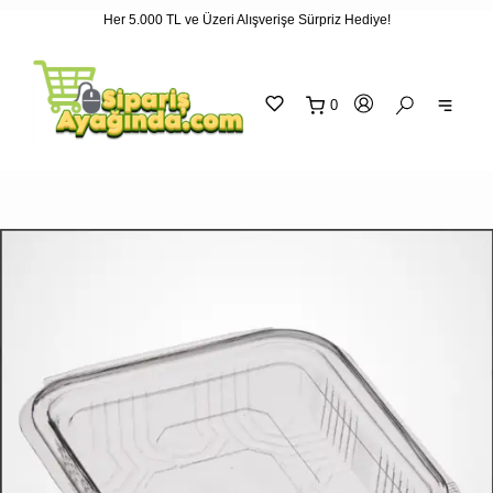
Her 5.000 TL ve Üzeri Alışverişe Sürpriz Hediye!
"
"
0
sepetin
eklene
SEPETİNİZ