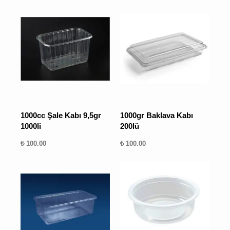
1000cc Şale Kabı 9,5gr
1000gr Baklava Kabı
1000li
200lü
₺ 100.00
₺ 100.00