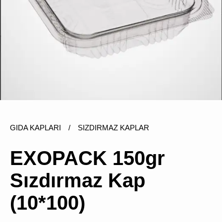
ÜRÜN
BULUNMUY
GIDA KAPLARI
/
SIZDIRMAZ KAPLAR
K
v
v
EXOPACK 150gr
k
k
Sızdırmaz Kap
s
a
h
(10*100)