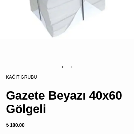
ÜRÜN
BULUNMUY
KAĞIT GRUBU
K
v
v
Gazete Beyazı 40x60
k
k
Gölgeli
s
a
h
₺ 100.00