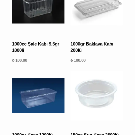
1000cc Şale Kabı 9,5gr
1000gr Baklava Kabı
1000li
200lü
₺ 100.00
₺ 100.00
1000gr Kase 1200lü -
150cc Sup Kase 2800lü