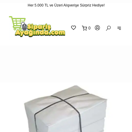
Her 5.000 TL ve Üzeri Alışverişe Sürpriz Hediye!
"
"
0
sepetin
eklene
SEPETİNİZ