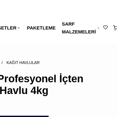
SARF
"
"
ŞETLER
PAKETLEME
sepetin
MALZEMELERİ
eklene
/
KAĞIT HAVLULAR
Profesyonel İçten
Havlu 4kg
SEPETİNİZDE
ÜRÜN