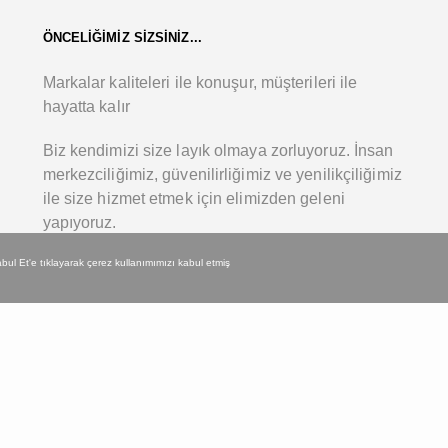
ÖNCELİĞİMİZ SİZSİNİZ...
Markalar kaliteleri ile konuşur, müşterileri ile
hayatta kalır
Biz kendimizi size layık olmaya zorluyoruz. İnsan
merkezciliğimiz, güvenilirliğimiz ve yenilikçiliğimiz
ile size hizmet etmek için elimizden geleni
yapıyoruz.
 Kabul Et'e tıklayarak çerez kullanımımızı kabul etmiş
IKAS © 2021. Bütün Hakları Saklıdır