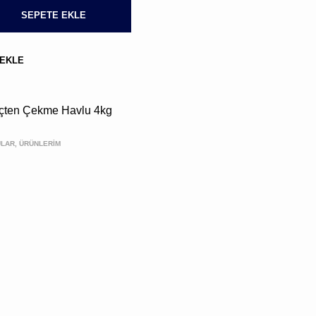
BULUNMUYOR.
SEPETE EKLE
 EKLE
İçten Çekme Havlu 4kg
ULAR, ÜRÜNLERIM
Kargo,
vergi
ve
kupon
kodları
sonraki
aşamada
hesaplanacak