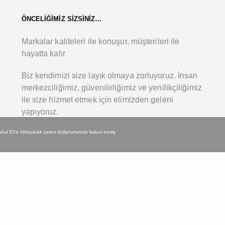
ÖNCELİĞİMİZ SİZSİNİZ...
Markalar kaliteleri ile konuşur, müşterileri ile
hayatta kalır
Biz kendimizi size layık olmaya zorluyoruz. İnsan
merkezciliğimiz, güvenilirliğimiz ve yenilikçiliğimiz
ile size hizmet etmek için elimizden geleni
yapıyoruz.
 Kabul Et'e tıklayarak çerez kullanımımızı kabul etmiş
IKAS © 2021. Bütün Hakları Saklıdır