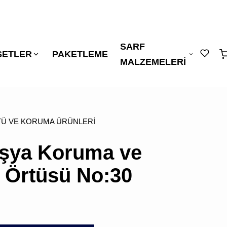
SARF
"
"
ŞETLER
PAKETLEME
sepetin
MALZEMELERİ
eklene
Ü VE KORUMA ÜRÜNLERİ
şya Koruma ve
 Örtüsü No:30
SEPETİNİZDE
ÜRÜN