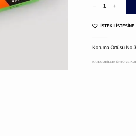
1
İSTEK LİSTESİNE
Koruma Örtüsü No:
KATEGORİLER:
ÖRTÜ VE KO