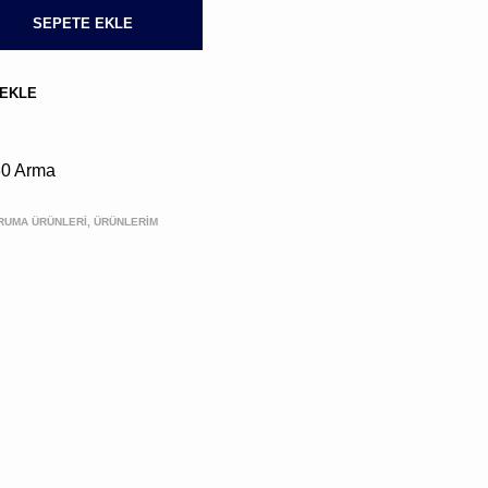
BULUNMUYOR.
SEPETE EKLE
 EKLE
30 Arma
RUMA ÜRÜNLERİ, ÜRÜNLERIM
Kargo,
vergi
ve
kupon
kodları
sonraki
aşamada
hesaplanacak