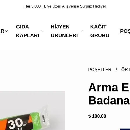
Her 5.000 TL ve Üzeri Alışverişe Sürpriz Hediye!
GIDA
HİJYEN
KAĞIT
AR
PO
KAPLARI
ÜRÜNLERİ
GRUBU
POŞETLER
/
ÖRT
Arma E
Badana
₺ 100.00