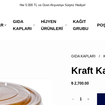
Her 5.000 TL ve Üzeri Alışverişe Sürpriz Hediye!
GIDA
HİJYEN
KAĞIT
AR
PO
KAPLARI
ÜRÜNLERİ
GRUBU
GIDA KAPLARI
/
Kraft K
₺ 2,700.00
1