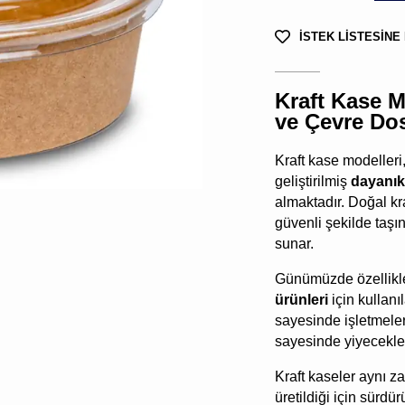
İSTEK LİSTESİNE
Kraft Kase M
ve Çevre Do
Kraft kase modelleri,
geliştirilmiş
dayanık
almaktadır. Doğal kra
güvenli şekilde taşı
sunar.
Günümüzde özellik
ürünleri
için kullanı
sayesinde işletmeler 
sayesinde yiyecekler
Kraft kaseler aynı 
üretildiği için sürdü