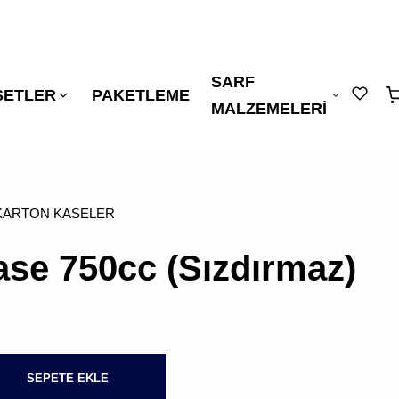
SARF
"
"
ŞETLER
PAKETLEME
sepetin
MALZEMELERİ
eklene
KARTON KASELER
ase 750cc (Sızdırmaz)
SEPETİNİZDE
SEPETE EKLE
ÜRÜN