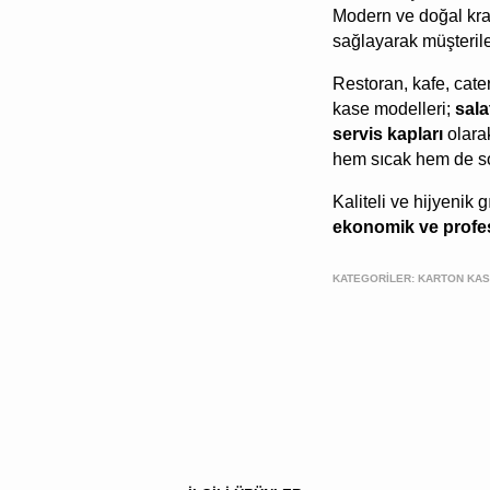
Modern ve doğal kraf
sağlayarak müşterile
Restoran, kafe, cater
kase modelleri;
sala
servis kapları
olarak
hem sıcak hem de soğ
Kaliteli ve hijyenik 
ekonomik ve profe
KATEGORİLER:
KARTON KAS