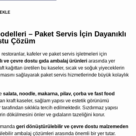
BULUNMUYOR.
 EKLE
odelleri – Paket Servis İçin Dayanıklı
stu Çözüm
 restoranlar, kafeler ve paket servis işletmeleri için
lı ve çevre dostu gıda ambalaj ürünleri
arasında yer
ft kağıttan üretilen bu kaseler, sıcak ve soğuk yiyeceklerin
Kargo,
nmasını sağlayarak paket servis hizmetlerinde büyük kolaylık
vergi
ve
kupon
le
salata, noodle, makarna, pilav, çorba ve fast food
kodları
sonraki
lan kraft kaseler, sağlam yapısı ve estetik görünümü
aşamada
tarafından sıklıkla tercih edilmektedir. Sızdırmaz yapısı
hesaplanacak
in dökülmesini önler ve gıdaların tazeliğini korur.
zamanda
geri dönüştürülebilir ve çevre dostu malzemeden
rülebilir ambalaj çözümleri arasında önemli bir yer tutar.