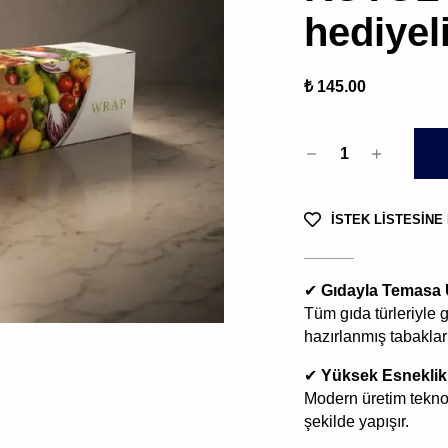
hediyeli
₺ 145.00
1
İSTEK LİSTESİNE
✔
Gıdayla Temasa
Tüm gıda türleriyle g
hazırlanmış tabaklar 
✔
Yüksek Esnekli
Modern üretim tekno
şekilde yapışır.