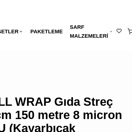
SARF
"
"
ŞETLER
PAKETLEME
sepetin
MALZEMELERİ
eklene
L WRAP Gıda Streç
cm 150 metre 8 micron
SEPETİNİZDE
 (Kayarbıçak
ÜRÜN