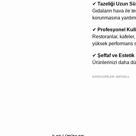
✔
Tazeliği Uzun Sü
Gıdaların hava ile t
korunmasına yardımc
✔
Profesyonel Kull
Restoranlar, kafeler,
yüksek performans s
✔
Şeffaf ve Esteti
Ürünlerinizi daha düz
KATEGORİLER:
MATSELL