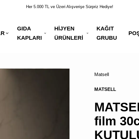
Her 5.000 TL ve Üzeri Alışverişe Sürpriz Hediye!
GIDA
HİJYEN
KAĞIT
AR
PO
KAPLARI
ÜRÜNLERİ
GRUBU
Matsell
MATSELL
MATSEL
film 30
KUTULU