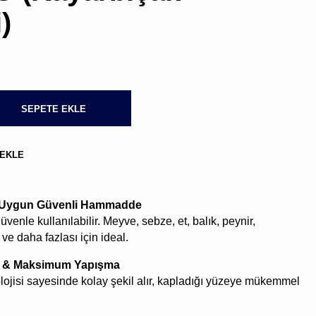
BULUNMUYOR.
)
SEPETE EKLE
 EKLE
Kargo,
vergi
ve
kupon
 Uygun Güvenli Hammadde
kodları
üvenle kullanılabilir. Meyve, sebze, et, balık, peynir,
sonraki
ve daha fazlası için ideal.
aşamada
hesaplanacak
k & Maksimum Yapışma
lojisi sayesinde kolay şekil alır, kapladığı yüzeye mükemmel