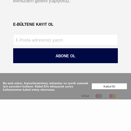
elimizden geleni yapıyoruz.
E-BÜLTENE KAYIT OL
ABONE OL
Bu web sitesi, kişiselleştirilmiş reklamlar ve içerik sunmak
için çerezleri kullanır. Kabul Et'e tıklayarak çerez
Kabul Et
kullanımımızı kabul etmiş olursunuz.