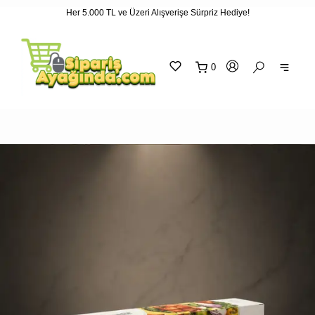
Her 5.000 TL ve Üzeri Alışverişe Sürpriz Hediye!
"
"
0
sepetin
eklene
SEPETİNİZ