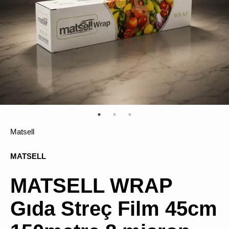
ÜRÜN
BULUNMUY
Matsell
K
v
v
MATSELL
k
k
MATSELL WRAP
s
a
h
Gıda Streç Film 45cm